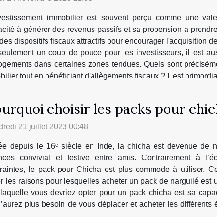
nvestissement immobilier est souvent perçu comme une vale
cité à générer des revenus passifs et sa propension à prendre 
es dispositifs fiscaux attractifs pour encourager l'acquisition de
as seulement un coup de pouce pour les investisseurs, il est a
 logements dans certaines zones tendues. Quels sont précisém
ier tout en bénéficiant d'allègements fiscaux ? Il est primordial 
urquoi choisir les packs pour chic
redi 21 juillet 2023 00:48
ée depuis le 16ᵉ siècle en Inde, la chicha est devenue de 
nces convivial et festive entre amis. Contrairement à l’éq
traintes, le pack pour Chicha est plus commode à utiliser. C
rer les raisons pour lesquelles acheter un pack de narguilé es
r laquelle vous devriez opter pour un pack chicha est sa ca
’aurez plus besoin de vous déplacer et acheter les différents 