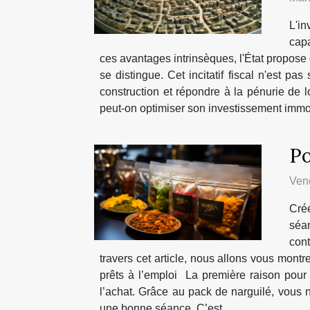
L'i
capa
ces avantages intrinsèques, l'État propose d
se distingue. Cet incitatif fiscal n'est p
construction et répondre à la pénurie de
peut-on optimiser son investissement immobil
Po
Vend
Cré
séa
con
travers cet article, nous allons vous mont
prêts à l’emploi La première raison pou
l’achat. Grâce au pack de narguilé, vous n
une bonne séance. C’est...