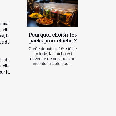
remier
 elle
Pourquoi choisir les
si, la
packs pour chicha ?
age du
Créée depuis le 16ᵉ siècle
en Inde, la chicha est
devenue de nos jours un
ase de
incontournable pour...
, elle
our la