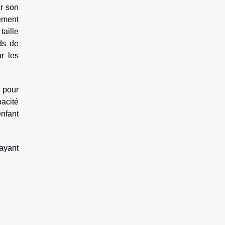
ur son
lement
taille
ds de
r les
x pour
acité
enfant
 ayant