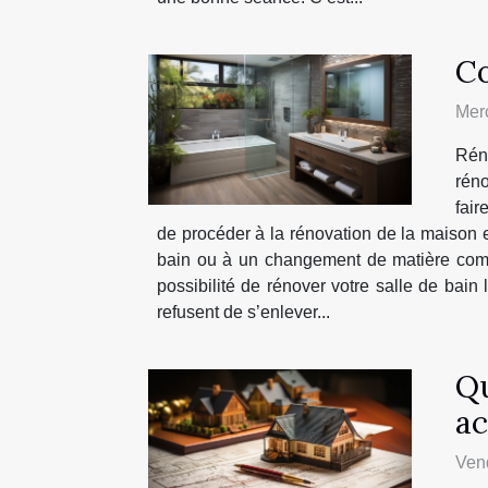
Co
Merc
Réno
réno
fair
de procéder à la rénovation de la maison e
bain ou à un changement de matière comme
possibilité de rénover votre salle de bai
refusent de s’enlever...
Qu
ac
Vend