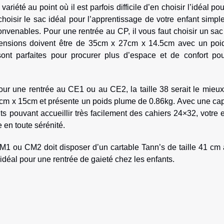
riété au point où il est parfois difficile d’en choisir l’idéal po
hoisir le sac idéal pour l’apprentissage de votre enfant simp
nvenables. Pour une rentrée au CP, il vous faut choisir un sac 
mensions doivent être de 35cm x 27cm x 14.5cm avec un poi
ont parfaites pour procurer plus d’espace et de confort pou
our une rentrée au CE1 ou au CE2, la taille 38 serait le mieu
9cm x 15cm et présente un poids plume de 0.86kg. Avec une cap
 pouvant accueillir très facilement des cahiers 24×32, votre 
e en toute sérénité.
CM1 ou CM2 doit disposer d’un cartable Tann’s de taille 41 cm
déal pour une rentrée de gaieté chez les enfants.