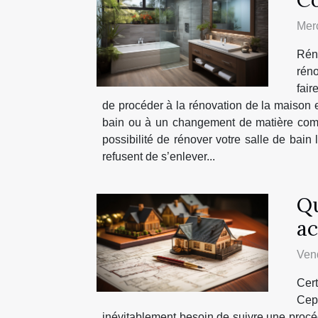
Merc
Réno
réno
fair
de procéder à la rénovation de la maison e
bain ou à un changement de matière comme
possibilité de rénover votre salle de bai
refusent de s’enlever...
Qu
ac
Vend
Cert
Cepe
inévitablement besoin de suivre une procédu