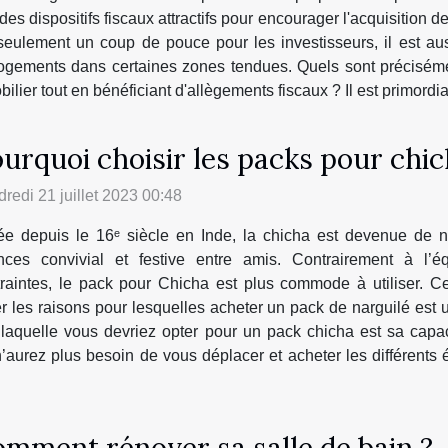
es dispositifs fiscaux attractifs pour encourager l'acquisition de
as seulement un coup de pouce pour les investisseurs, il est a
 logements dans certaines zones tendues. Quels sont précisém
ier tout en bénéficiant d'allègements fiscaux ? Il est primordial 
urquoi choisir les packs pour chic
redi 21 juillet 2023 00:48
ée depuis le 16ᵉ siècle en Inde, la chicha est devenue de 
nces convivial et festive entre amis. Contrairement à l’éq
traintes, le pack pour Chicha est plus commode à utiliser. C
rer les raisons pour lesquelles acheter un pack de narguilé es
r laquelle vous devriez opter pour un pack chicha est sa ca
’aurez plus besoin de vous déplacer et acheter les différents 
mment rénover sa salle de bain ?