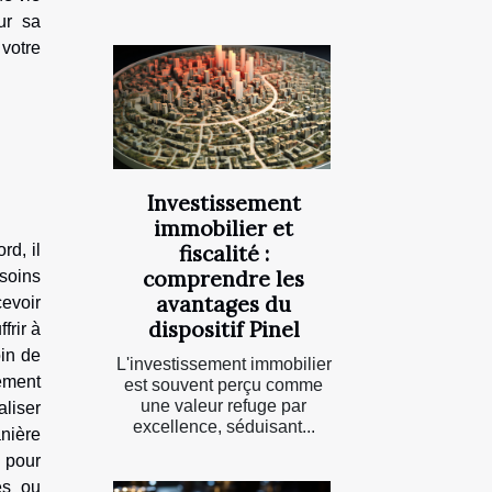
ur sa
 votre
Investissement
immobilier et
fiscalité :
rd, il
comprendre les
soins
avantages du
cevoir
dispositif Pinel
frir à
oin de
L'investissement immobilier
ement
est souvent perçu comme
une valeur refuge par
liser
excellence, séduisant...
nière
r pour
es ou