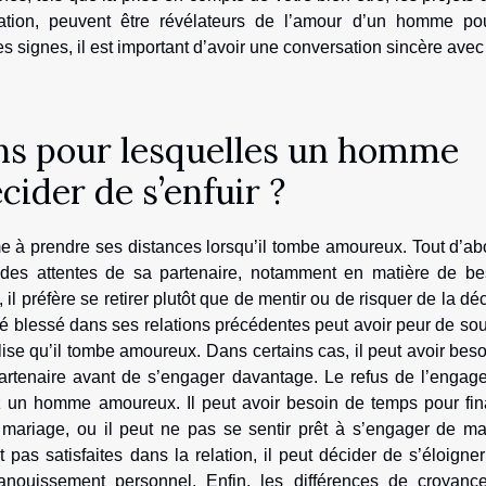
tion, peuvent être révélateurs de l’amour d’un homme po
 signes, il est important d’avoir une conversation sincère avec
ons pour lesquelles un homme
ider de s’enfuir ?
 à prendre ses distances lorsqu’il tombe amoureux. Tout d’abo
 des attentes de sa partenaire, notamment en matière de be
il préfère se retirer plutôt que de mentir ou de risquer de la dé
é blessé dans ses relations précédentes peut avoir peur de souf
alise qu’il tombe amoureux. Dans certains cas, il peut avoir bes
artenaire avant de s’engager davantage. Le refus de l’engag
z un homme amoureux. Il peut avoir besoin de temps pour fina
u mariage, ou il peut ne pas se sentir prêt à s’engager de ma
pas satisfaites dans la relation, il peut décider de s’éloigne
panouissement personnel. Enfin, les différences de croyanc